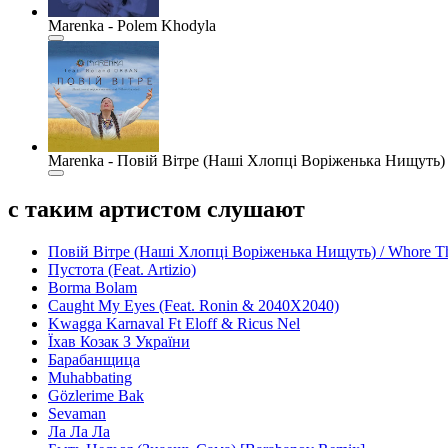
Marenka - Polem Khodyla
Marenka - Повій Вітре (Наші Хлопці Воріженька Нищуть) /
с таким артистом слушают
Повій Вітре (Наші Хлопці Воріженька Нищуть) / Whore The
Пустота (Feat. Artizio)
Borma Bolam
Caught My Eyes (Feat. Ronin & 2040X2040)
Kwagga Karnaval Ft Eloff & Ricus Nel
Їхав Козак З України
Барабанщица
Muhabbating
Gözlerime Bak
Sevaman
Ла Ла Ла